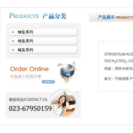
产品展示
PRODUCT
锶盐系列
钡盐系列
锰盐系列
STRONTIUM ACE
Sr(CH
COO)
·1/
3
2
用途：用作分析试
备注：可根据客户